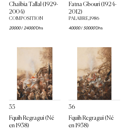
Chaïbia Tallal (1929-
Fatna Gbouri (1924-
2004)
2012)
COMPOSITION
PALABRE,1986
20000
/
24000
Dhs
40000
/
50000
Dhs
35
36
Fquih Regragui (Né
Fquih Regragui (Né
en 1938)
en 1938)