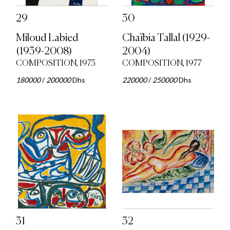
29
30
Miloud Labied
Chaïbia Tallal (1929-
(1939-2008)
2004)
COMPOSITION, 1975
COMPOSITION, 1977
180000
/
200000
Dhs
220000
/
250000
Dhs
31
32