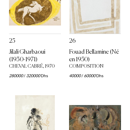
25
26
Jilali Gharbaoui
Fouad Bellamine (Né
(1930-1971)
en 1950)
CHEVAL CABRÉ, 1970
COMPOSITION
280000
/
320000
Dhs
40000
/
60000
Dhs