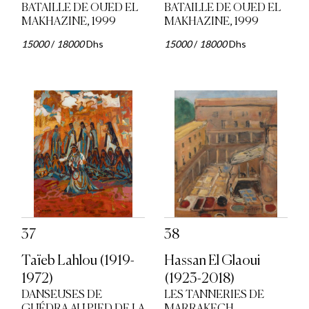
BATAILLE DE OUED EL
BATAILLE DE OUED EL
MAKHAZINE, 1999
MAKHAZINE, 1999
15000
/
18000
Dhs
15000
/
18000
Dhs
37
38
Taïeb Lahlou (1919-
Hassan El Glaoui
1972)
(1923-2018)
DANSEUSES DE
LES TANNERIES DE
GUÉDRA AU PIED DE LA
MARRAKECH