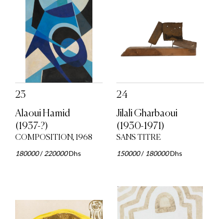
23
24
Alaoui Hamid
Jilali Gharbaoui
(1937-?)
(1930-1971)
COMPOSITION, 1968
SANS TITRE
180000
/
220000
Dhs
150000
/
180000
Dhs