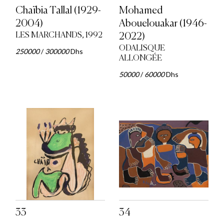
Chaïbia Tallal (1929-
Mohamed
2004)
Abouelouakar (1946-
LES MARCHANDS, 1992
2022)
ODALISQUE
250000
/
300000
Dhs
ALLONGÉE
50000
/
60000
Dhs
33
34