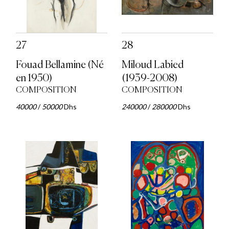
27
28
Fouad Bellamine (Né
Miloud Labied
en 1950)
(1939-2008)
COMPOSITION
COMPOSITION
40000
/
50000
Dhs
240000
/
280000
Dhs