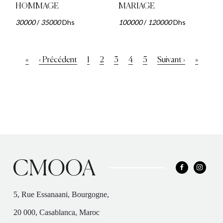
HOMMAGE
MARIAGE
30000
/
35000
Dhs
100000
/
120000
Dhs
Pagination
Première
«
Page
‹ Précédent
Page
1
Page
2
Page
3
Page
4
Page
5
Page
Suivant ›
Dernièr
»
page
précédente
courante
suivante
page
5, Rue Essanaani, Bourgogne,
20 000, Casablanca, Maroc