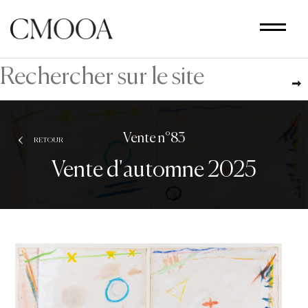
Aller
au
contenu
principal
Vente n°83
RETOUR
Vente d'automne 2025