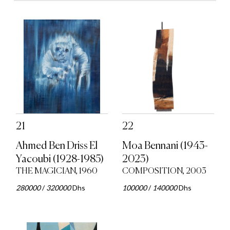
21
22
Ahmed Ben Driss El
Moa Bennani (1943-
Yacoubi (1928-1985)
2023)
THE MAGICIAN, 1960
COMPOSITION, 2003
280000
/
320000
Dhs
100000
/
140000
Dhs