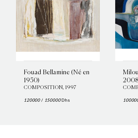
Fouad Bellamine (Né en
Milo
1950)
2008
COMPOSITION, 1997
COMP
120000
/
150000
Dhs
10000