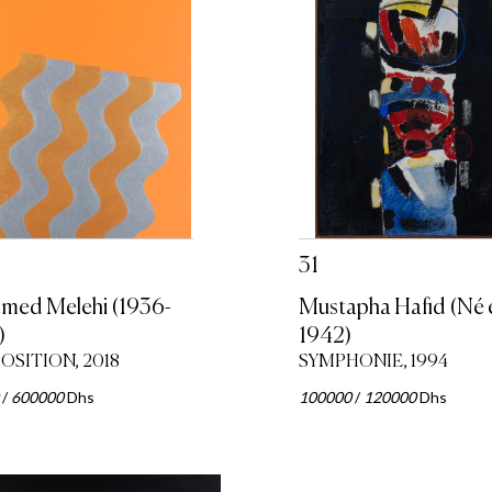
31
ed Melehi (1936-
Mustapha Hafid (Né 
)
1942)
SITION, 2018
SYMPHONIE, 1994
/
600000
Dhs
100000
/
120000
Dhs