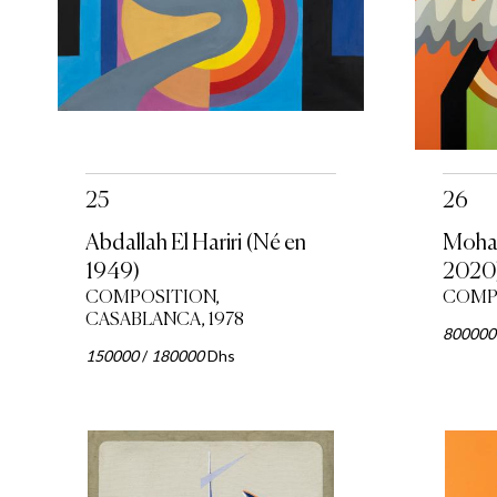
25
26
Abdallah El Hariri (Né en
Moham
1949)
2020
COMPOSITION,
COMPO
CASABLANCA, 1978
800000
150000
/
180000
Dhs