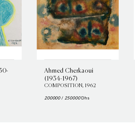
930-
Ahmed Cherkaoui
(1934-1967)
COMPOSITION, 1962
200000
/
250000
Dhs