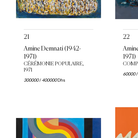
21
22
Amine Demnati (1942-
Amine
1971)
1971)
CÉRÉMONIE POPULAIRE,
COMPO
1971
60000
300000
/
400000
Dhs