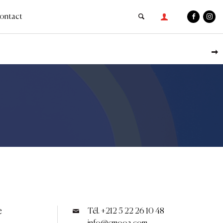
ontact
e
Tél. +212 5 22 26 10 48