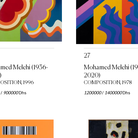
27
ed Melehi (1936-
Mohamed Melehi (19
)
2020)
SITION, 1996
COMPOSITION, 1978
/
900000
Dhs
1200000
/
1400000
Dhs