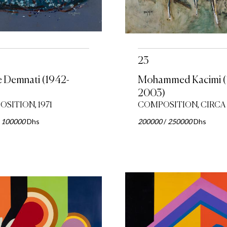
23
 Demnati (1942-
Mohammed Kacimi (
2003)
SITION, 1971
COMPOSITION, CIRCA 
/
100000
Dhs
200000
/
250000
Dhs