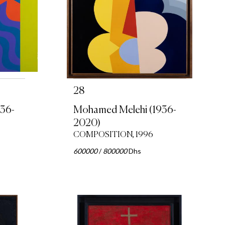
28
36-
Mohamed Melehi (1936-
2020)
COMPOSITION, 1996
600000
/
800000
Dhs