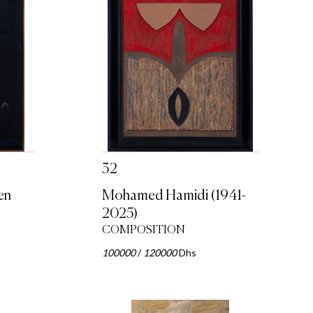
32
en
Mohamed Hamidi (1941-
2025)
COMPOSITION
100000
/
120000
Dhs