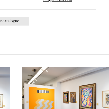
info@cmooa.com
le catalogue