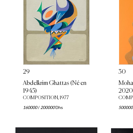
29
30
Abdelkrim Ghattas (Né en
Moham
1945)
2020
COMPOSITION, 1977
COMPO
160000
/
200000
Dhs
500000