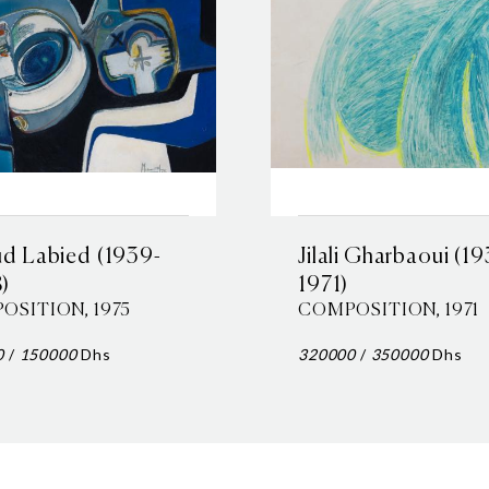
ud Labied (1939-
Jilali Gharbaoui (1
)
1971)
OSITION, 1975
COMPOSITION, 1971
0
/
150000
Dhs
320000
/
350000
Dhs