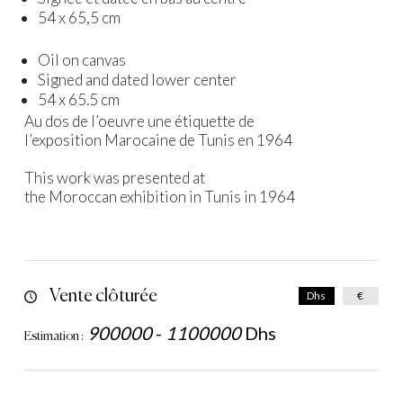
54 x 65,5 cm
Oil on canvas
Signed and dated lower center
54 x 65.5 cm
Au dos de l’oeuvre une étiquette de
l’exposition Marocaine de Tunis en 1964
This work was presented at
the Moroccan exhibition in Tunis in 1964
Vente clôturée
Dhs
€
900000
-
1100000
Dhs
Estimation :