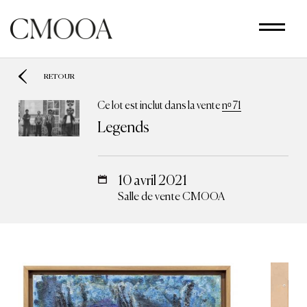
Aller
au
contenu
principal
RETOUR
Ce lot est inclut dans la vente
nᵒ 71
Legends
10 avril 2021
Salle de vente CMOOA