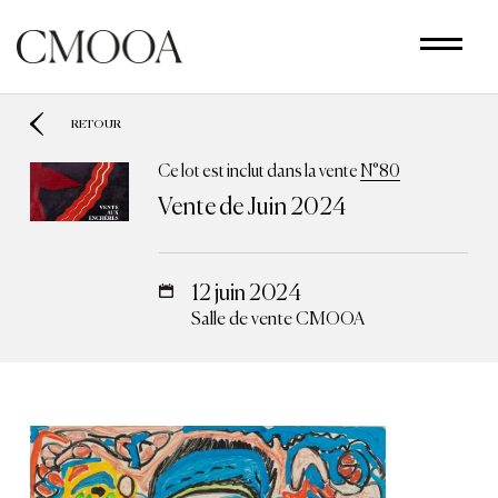
Aller
au
contenu
principal
RETOUR
Ce lot est inclut dans la vente
N°80
Vente de Juin 2024
12 juin 2024
Salle de vente CMOOA