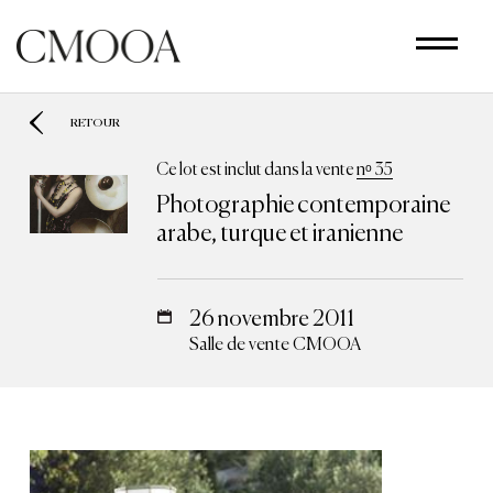
Aller
au
contenu
principal
RETOUR
Ce lot est inclut dans la vente
nᵒ 35
Photographie contemporaine
arabe, turque et iranienne
26 novembre 2011
Salle de vente CMOOA