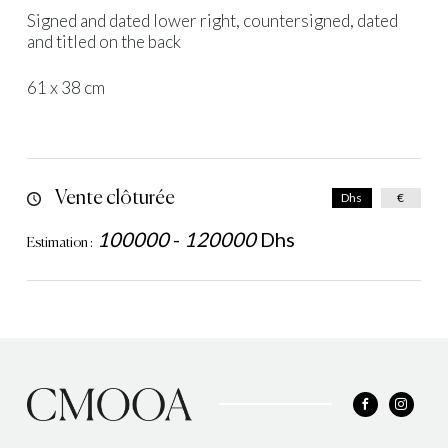
Signed and dated lower right, countersigned, dated
and titled on the back
61 x 38 cm
Vente clôturée
Dhs
€
100000
-
120000
Dhs
Estimation :