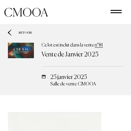
Aller
au
contenu
principal
RETOUR
Ce lot est inclut dans la vente
n°81
Vente de Janvier 2025
25 janvier 2025
Salle de vente CMOOA