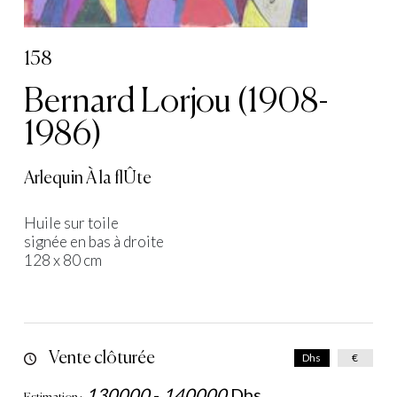
158
Bernard Lorjou (1908-
1986)
Arlequin À la flÛte
Huile sur toile
signée en bas à droite
128 x 80 cm
Vente clôturée
Dhs
€
130000
-
140000
Dhs