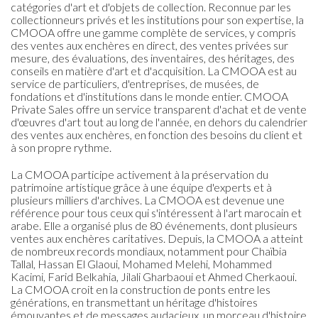
catégories d'art et d'objets de collection. Reconnue par les
collectionneurs privés et les institutions pour son expertise, la
CMOOA offre une gamme complète de services, y compris
des ventes aux enchères en direct, des ventes privées sur
mesure, des évaluations, des inventaires, des héritages, des
conseils en matière d'art et d'acquisition. La CMOOA est au
service de particuliers, d'entreprises, de musées, de
fondations et d'institutions dans le monde entier. CMOOA
Private Sales offre un service transparent d'achat et de vente
d'œuvres d'art tout au long de l'année, en dehors du calendrier
des ventes aux enchères, en fonction des besoins du client et
à son propre rythme.
La CMOOA participe activement à la préservation du
patrimoine artistique grâce à une équipe d'experts et à
plusieurs milliers d'archives. La CMOOA est devenue une
référence pour tous ceux qui s'intéressent à l'art marocain et
arabe. Elle a organisé plus de 80 événements, dont plusieurs
ventes aux enchères caritatives. Depuis, la CMOOA a atteint
de nombreux records mondiaux, notamment pour Chaïbia
Tallal, Hassan El Glaoui, Mohamed Melehi, Mohammed
Kacimi, Farid Belkahia, Jilali Gharbaoui et Ahmed Cherkaoui.
La CMOOA croit en la construction de ponts entre les
générations, en transmettant un héritage d'histoires
émouvantes et de messages audacieux, un morceau d'histoire