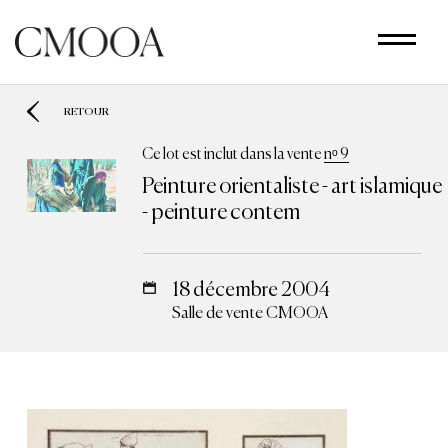
Aller
au
contenu
principal
RETOUR
Ce lot est inclut dans la vente
nᵒ 9
Peinture orientaliste - art islamique
- peinture contem
18 décembre 2004
Salle de vente CMOOA