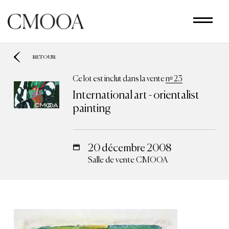
Aller
au
contenu
principal
RETOUR
Ce lot est inclut dans la vente
nᵒ 23
International art - orientalist
painting
20 décembre 2008
Salle de vente CMOOA