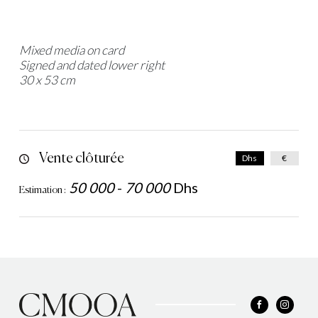
Mixed media on card
Signed and dated lower right
30 x 53 cm
Vente clôturée
Dhs
€
50 000
-
70 000
Dhs
Estimation :