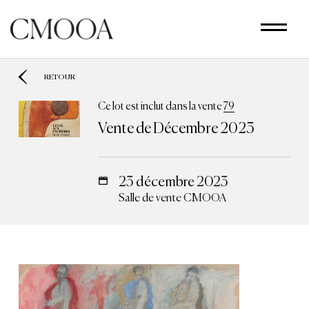
Aller
au
contenu
principal
RETOUR
Ce lot est inclut dans la vente
79
Vente de Décembre 2023
23 décembre 2023
Salle de vente CMOOA