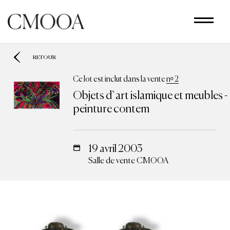
Aller
au
contenu
principal
RETOUR
Ce lot est inclut dans la vente
nᵒ 2
Objets d`art islamique et meubles -
peinture contem
19 avril 2003
Salle de vente CMOOA