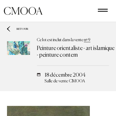
Aller
au
contenu
principal
RETOUR
Ce lot est inclut dans la vente
nᵒ 9
Peinture orientaliste - art islamique
- peinture contem
18 décembre 2004
Salle de vente CMOOA