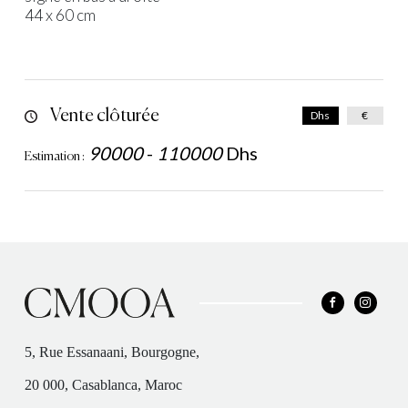
44 x 60 cm
Vente clôturée
Dhs
€
90000
-
110000
Dhs
Estimation :
5, Rue Essanaani, Bourgogne,
20 000, Casablanca, Maroc