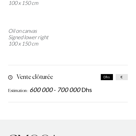
100 x 150 cm
Oil on canvas
Signed lower right
100 x 150 cm
Vente clôturée
Dhs
€
600 000
-
700 000
Dhs
Estimation :