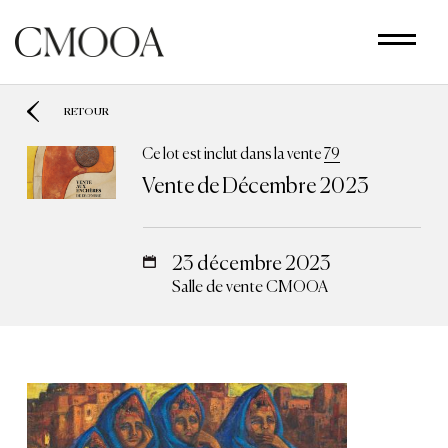
Aller
au
contenu
principal
RETOUR
Ce lot est inclut dans la vente
79
Vente de Décembre 2023
23 décembre 2023
Salle de vente CMOOA