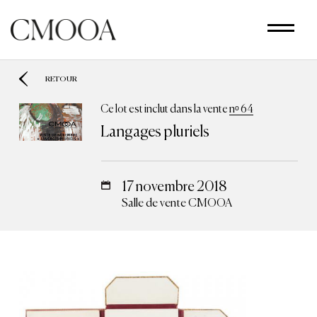
Aller
au
contenu
principal
RETOUR
Ce lot est inclut dans la vente
nᵒ 64
Langages pluriels
17 novembre 2018
Salle de vente CMOOA