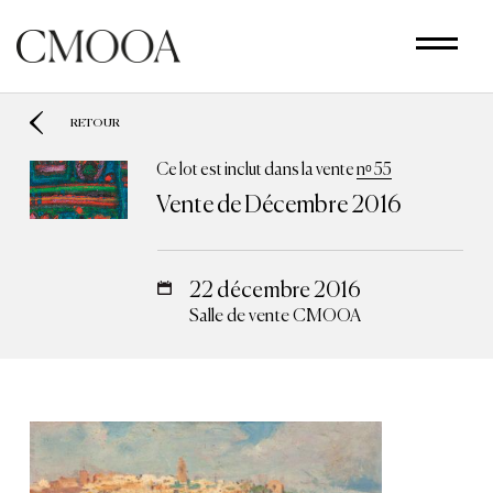
Aller
au
contenu
principal
RETOUR
Ce lot est inclut dans la vente
nᵒ 55
Vente de Décembre 2016
22 décembre 2016
Salle de vente CMOOA