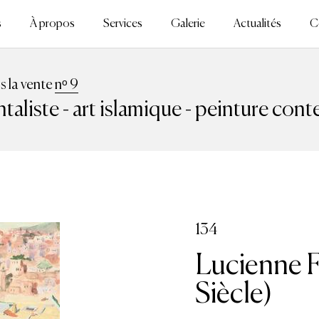
s
À propos
Services
Galerie
Actualités
C
ns la vente
nᵒ 9
ntaliste - art islamique - peinture con
134
Lucienne 
Siècle)