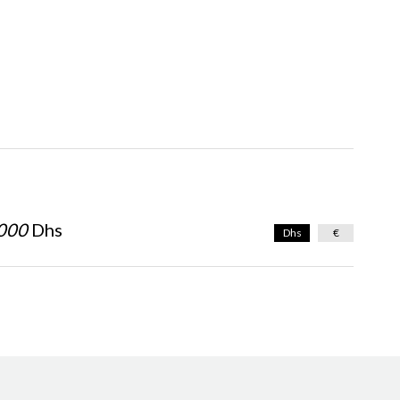
000
Dhs
Dhs
€