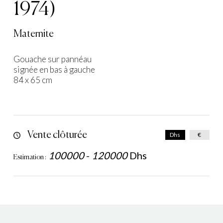
1974)
Maternite
Gouache sur pannéau
signée en bas à gauche
84 x 65 cm
Vente clôturée
Dhs
€
100000
-
120000
Dhs
Estimation :