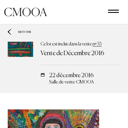
Aller
au
contenu
principal
RETOUR
Ce lot est inclut dans la vente
nᵒ 55
Vente de Décembre 2016
22 décembre 2016
Salle de vente CMOOA