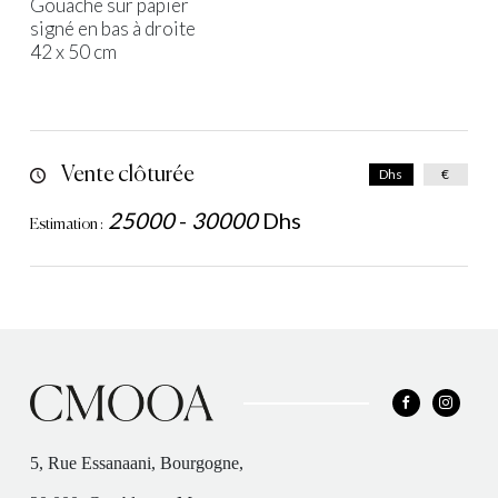
Gouache sur papier
signé en bas à droite
42 x 50 cm
Vente clôturée
Dhs
€
25000
-
30000
Dhs
Estimation :
5, Rue Essanaani, Bourgogne,