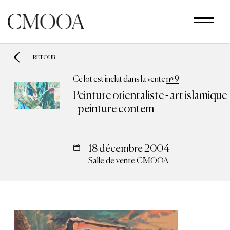
Aller
au
contenu
principal
RETOUR
Ce lot est inclut dans la vente
nᵒ 9
Peinture orientaliste - art islamique
- peinture contem
18 décembre 2004
Salle de vente CMOOA