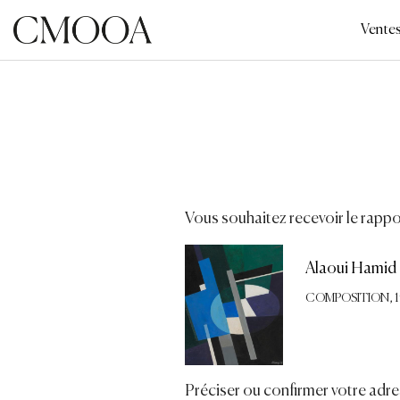
Aller
au
Vente
contenu
principal
Vous souhaitez recevoir le rappor
Alaoui Hamid 
COMPOSITION, 19
Préciser ou confirmer votre adre