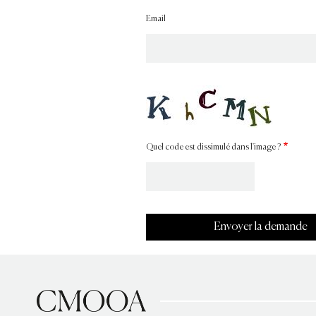
Email
Quel code est dissimulé dans l'image ?