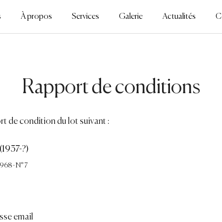
s
À propos
Services
Galerie
Actualités
C
Rapport de conditions
t de condition du lot suivant :
(1937-?)
68 - N° 7
sse email