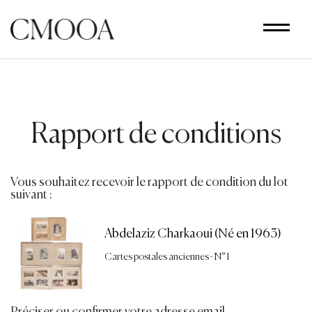
Aller
au
contenu
principal
Rapport de conditions
Vous souhaitez recevoir le rapport de condition du lot
suivant :
Abdelaziz Charkaoui (Né en 1963)
Cartes postales anciennes - N° 1
Préciser ou confirmer votre adresse email