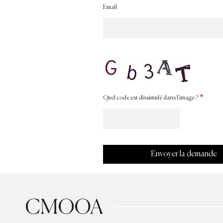
Email
Quel code est dissimulé dans l'image ?