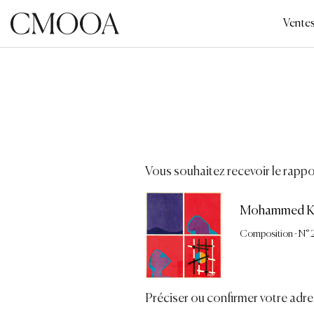
Aller
au
Vente
contenu
principal
Vous souhaitez recevoir le rappor
Mohammed Ka
Composition - N° 
Préciser ou confirmer votre adre