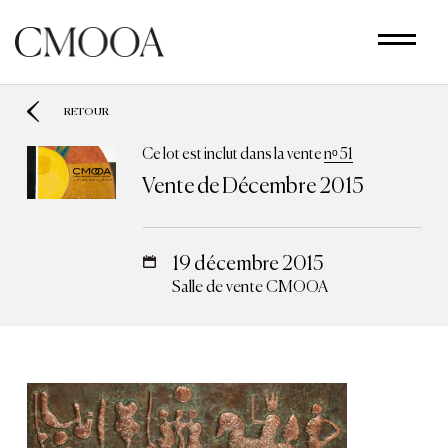
Aller
au
contenu
principal
RETOUR
Ce lot est inclut dans la vente
nᵒ 51
Vente de Décembre 2015
19 décembre 2015
Salle de vente CMOOA