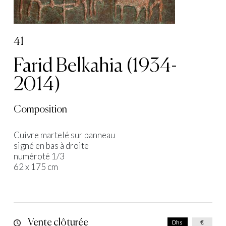
41
Farid Belkahia (1934-
2014)
Composition
Cuivre martelé sur panneau
signé en bas à droite
numéroté 1/3
62 x 175 cm
Vente clôturée
Dhs
€