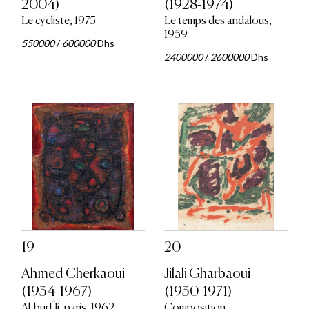
2004)
(1928-1974)
Le cycliste, 1975
Le temps des andalous,
1959
550000
/
600000
Dhs
2400000
/
2600000
Dhs
19
20
Ahmed Cherkaoui
Jilali Gharbaoui
(1934-1967)
(1930-1971)
Al-burÛj, paris, 1962
Composition