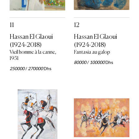
11
12
Hassan El Glaoui
Hassan El Glaoui
(1924-2018)
(1924-2018)
Vieil homme à la canne,
Fantasia au galop
1951
80000
/
100000
Dhs
250000
/
270000
Dhs