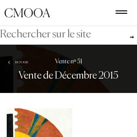
Aller
au
contenu
principal
Vente nᵒ 51
RETOUR
Vente de Décembre 2015