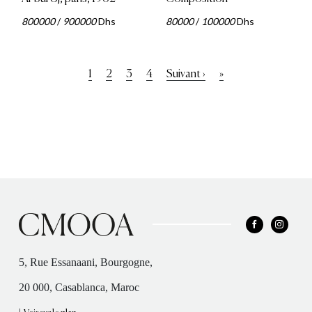
800000
/
900000
Dhs
80000
/
100000
Dhs
Pagination
Page
1
Page
2
Page
3
Page
4
Page
Suivant ›
Dernière
»
courante
suivante
page
5, Rue Essanaani, Bourgogne,
20 000, Casablanca, Maroc