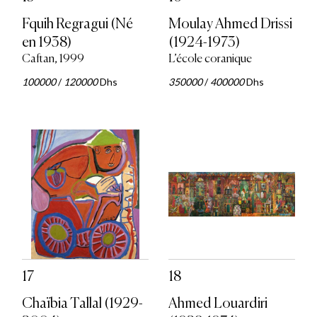
Fquih Regragui (Né
Moulay Ahmed Drissi
en 1938)
(1924-1973)
Caftan, 1999
L’école coranique
100000
/
120000
Dhs
350000
/
400000
Dhs
17
18
Chaïbia Tallal (1929-
Ahmed Louardiri