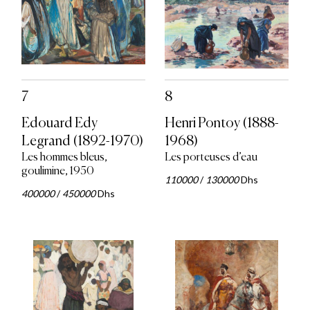
7
8
Edouard Edy
Henri Pontoy (1888-
Legrand (1892-1970)
1968)
Les hommes bleus,
Les porteuses d’eau
goulimine, 1950
110000
/
130000
Dhs
400000
/
450000
Dhs