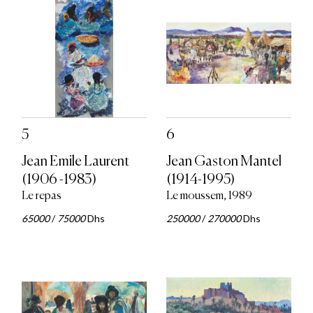
5
6
Jean Emile Laurent
Jean Gaston Mantel
(1906 -1983)
(1914-1995)
Le repas
Le moussem, 1989
65000
/
75000
Dhs
250000
/
270000
Dhs