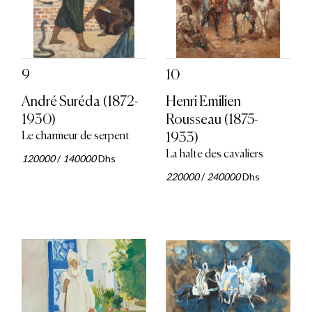
9
10
André Suréda (1872-
Henri Emilien
1930)
Rousseau (1875-
Le charmeur de serpent
1933)
La halte des cavaliers
120000
/
140000
Dhs
220000
/
240000
Dhs