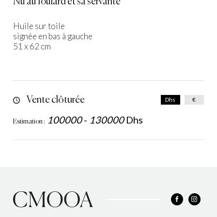
Nu au foulard et sa servante
Huile sur toile
signée en bas à gauche
51 x 62 cm
Vente clôturée
Dhs
€
100000
-
130000
Dhs
Estimation :