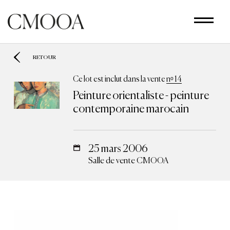
Aller
au
contenu
principal
RETOUR
Ce lot est inclut dans la vente
nᵒ 14
Peinture orientaliste - peinture
contemporaine marocain
25 mars 2006
Salle de vente CMOOA