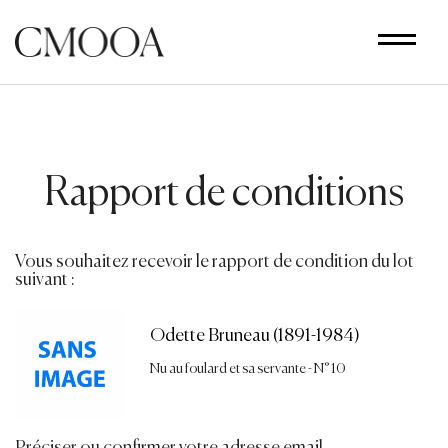
Aller
au
contenu
principal
Rapport de conditions
Vous souhaitez recevoir le rapport de condition du lot
suivant :
Odette Bruneau (1891-1984)
Nu au foulard et sa servante - N° 10
Préciser ou confirmer votre adresse email