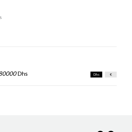
s
80000
Dhs
Dhs
€