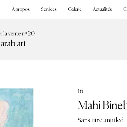
s
À propos
Services
Galerie
Actualités
C
ns la vente
nᵒ 20
 arab art
16
Mahi Bineb
Sans titre untitled