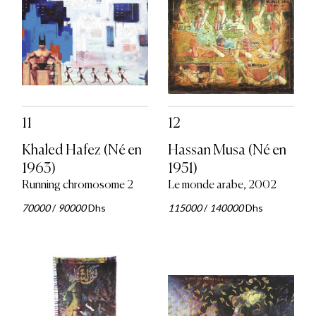
11
12
Khaled Hafez (Né en
Hassan Musa (Né en
1963)
1951)
Running chromosome 2
Le monde arabe, 2002
70000
/
90000
Dhs
115000
/
140000
Dhs