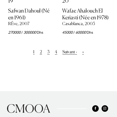
19
20
Safwan Dahoul (Né
Wafae Ahalouch El
en 1961)
Keriasti (Née en 1978)
RÊve, 2007
Casablanca, 2003
270000
/
300000
Dhs
45000
/
60000
Dhs
Pagination
Page
1
Page
2
Page
3
Page
4
Page
Suivant ›
Dernière
»
courante
suivante
page