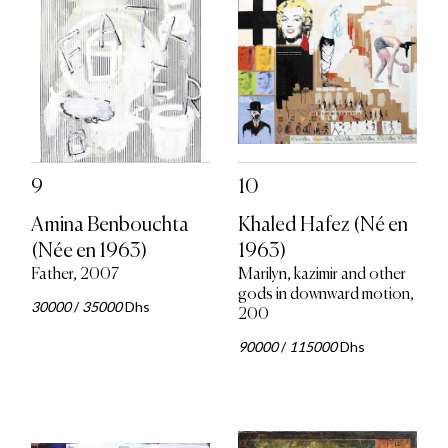
9
10
Amina Benbouchta
Khaled Hafez (Né en
(Née en 1963)
1963)
Father, 2007
Marilyn, kazimir and other
gods in downward motion,
30000
/
35000
Dhs
200
90000
/
115000
Dhs