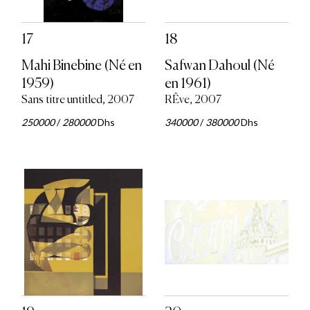
17
18
Mahi Binebine (Né en
Safwan Dahoul (Né
1959)
en 1961)
Sans titre untitled, 2007
RÊve, 2007
250000
/
280000
Dhs
340000
/
380000
Dhs