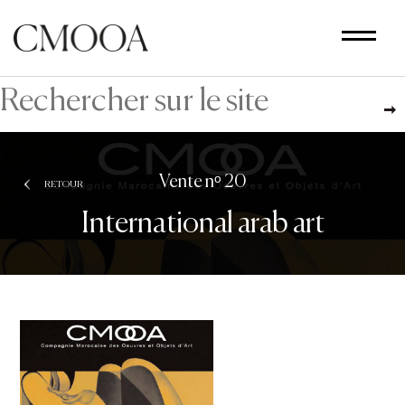
Aller
au
contenu
principal
Vente nᵒ 20
RETOUR
International arab art