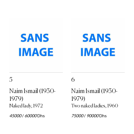
5
6
Naim Ismail (1930-
Naim Ismail (1930-
1979)
1979)
Naked lady, 1972
Two naked ladies, 1960
45000
/
60000
Dhs
75000
/
90000
Dhs