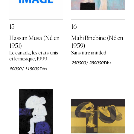
15
16
Hassan Musa (Né en
Mahi Binebine (Né en
1951)
1959)
Le canada, les etats-unis
Sans titre untitled
et le mexique, 1999
250000
/
280000
Dhs
90000
/
115000
Dhs