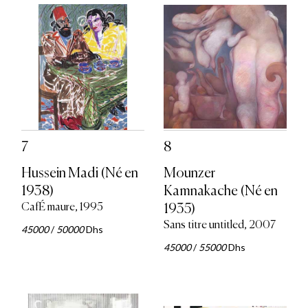
7
8
Hussein Madi (Né en
Mounzer
1938)
Kamnakache (Né en
CafÉ maure, 1995
1935)
Sans titre untitled, 2007
45000
/
50000
Dhs
45000
/
55000
Dhs