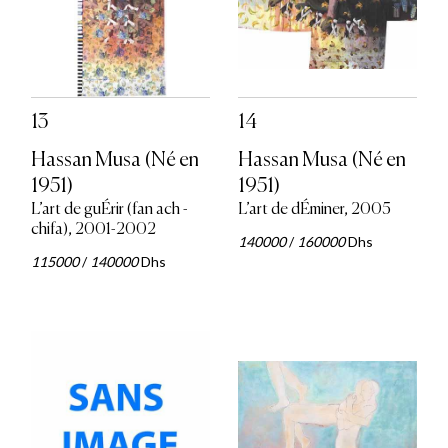
13
14
Hassan Musa (Né en
Hassan Musa (Né en
1951)
1951)
L’art de guÉrir (fan ach -
L’art de dÉminer, 2005
chifa), 2001-2002
140000
/
160000
Dhs
115000
/
140000
Dhs