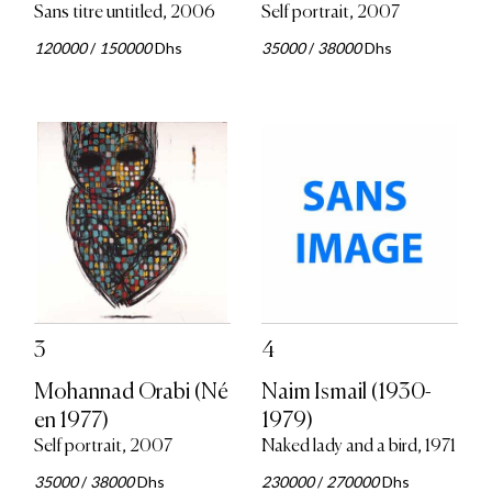
Sans titre untitled, 2006
Self portrait, 2007
120000
/
150000
Dhs
35000
/
38000
Dhs
3
4
Mohannad Orabi (Né
Naim Ismail (1930-
en 1977)
1979)
Self portrait, 2007
Naked lady and a bird, 1971
35000
/
38000
Dhs
230000
/
270000
Dhs