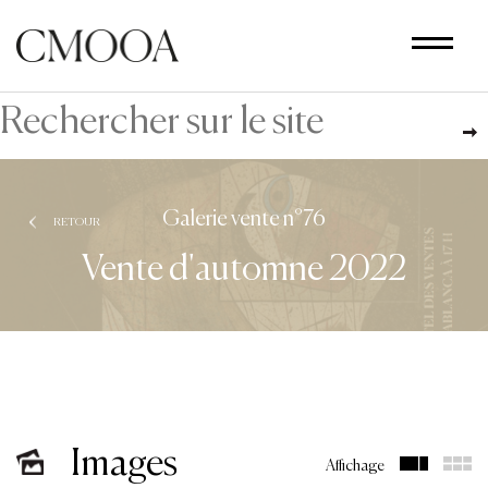
Aller
au
contenu
principal
Galerie vente n°76
RETOUR
Vente d'automne 2022
Images
Affichage