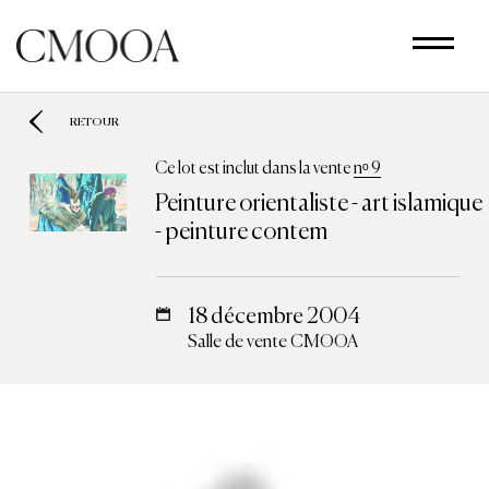
Aller
au
contenu
principal
RETOUR
Ce lot est inclut dans la vente
nᵒ 9
Peinture orientaliste - art islamique
- peinture contem
18 décembre 2004
Salle de vente CMOOA