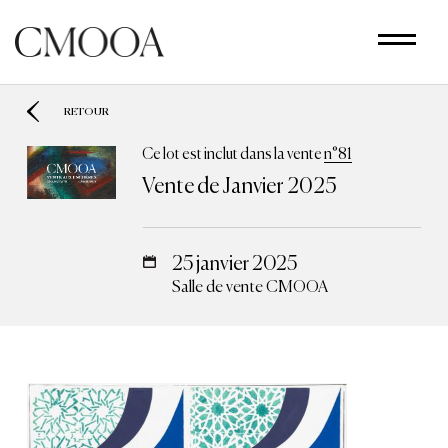
Aller
au
contenu
principal
RETOUR
Ce lot est inclut dans la vente
n°81
Vente de Janvier 2025
25 janvier 2025
Salle de vente CMOOA