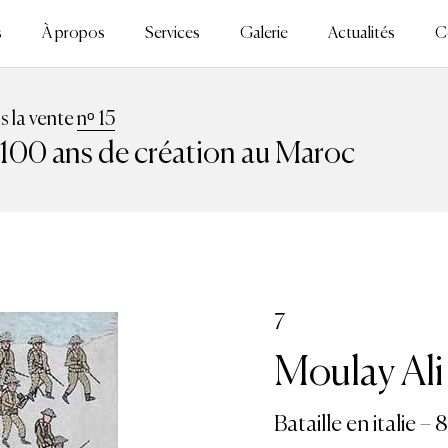
s
À propos
Services
Galerie
Actualités
C
ns la vente
nᵒ 15
100 ans de création au Maroc
7
Moulay Ali
Bataille en italie – 