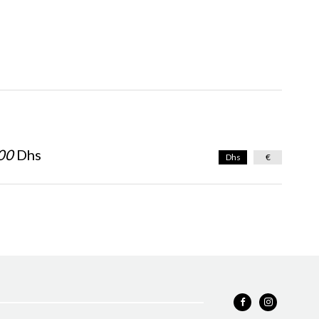
00
Dhs
Dhs
€