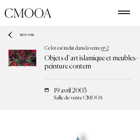
Aller
au
contenu
principal
RETOUR
Ce lot est inclut dans la vente
nᵒ 2
Objets d`art islamique et meubles -
peinture contem
19 avril 2003
Salle de vente CMOOA