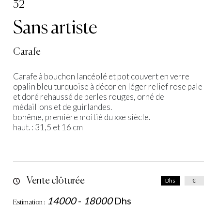
32
Sans artiste
Carafe
Carafe à bouchon lancéolé et pot couvert en verre
opalin bleu turquoise à décor en léger relief rose pale
et doré rehaussé de perles rouges, orné de
médaillons et de guirlandes.
bohême, première moitié du xxe siècle.
haut. : 31,5 et 16 cm
Vente clôturée
Dhs
€
14000
-
18000
Dhs
Estimation :