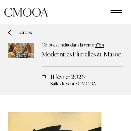
Aller
au
contenu
principal
RETOUR
Ce lot est inclut dans la vente
n°84
Modernités Plurielles au Maroc
11 février 2026
Salle de vente CMOOA