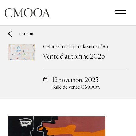
Aller
au
contenu
principal
RETOUR
Ce lot est inclut dans la vente
n°83
Vente d'automne 2025
12 novembre 2025
Salle de vente CMOOA