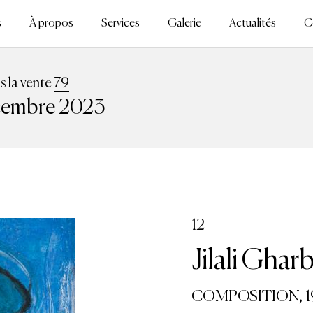
s
À propos
Services
Galerie
Actualités
C
ns la vente
79
cembre 2023
12
Jilali Ghar
COMPOSITION, 1