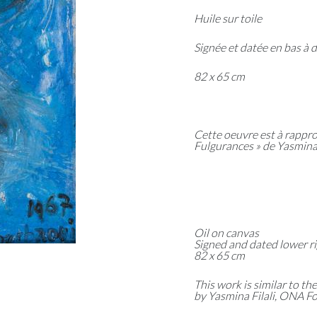
Huile sur toile
Signée et datée en bas à d
82 x 65 cm
Cette oeuvre est à rappro
Fulgurances » de Yasmina
Oil on canvas
Signed and dated lower r
82 x 65 cm
This work is similar to t
by Yasmina Filali, ONA F