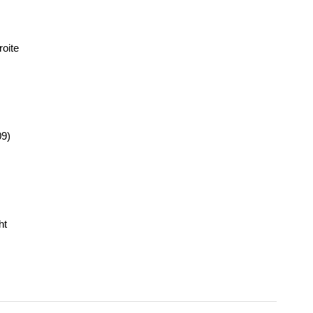
roite
9)
ht