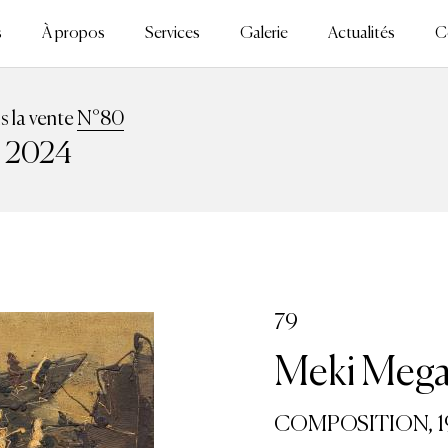
s
À propos
Services
Galerie
Actualités
C
ns la vente
N°80
n 2024
79
Meki Mega
COMPOSITION, 1