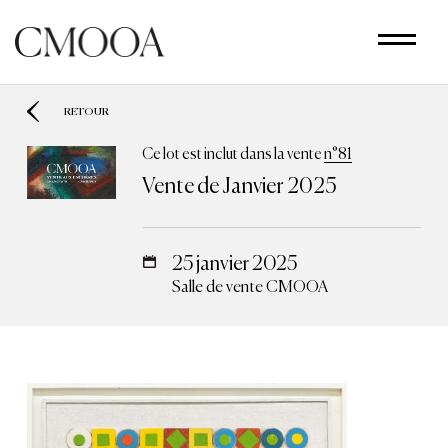
Aller
au
contenu
principal
RETOUR
Ce lot est inclut dans la vente
n°81
Vente de Janvier 2025
25 janvier 2025
Salle de vente CMOOA