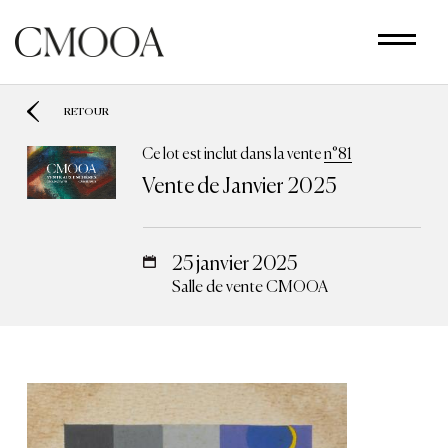
Aller
au
contenu
principal
RETOUR
Ce lot est inclut dans la vente
n°81
Vente de Janvier 2025
25 janvier 2025
Salle de vente CMOOA