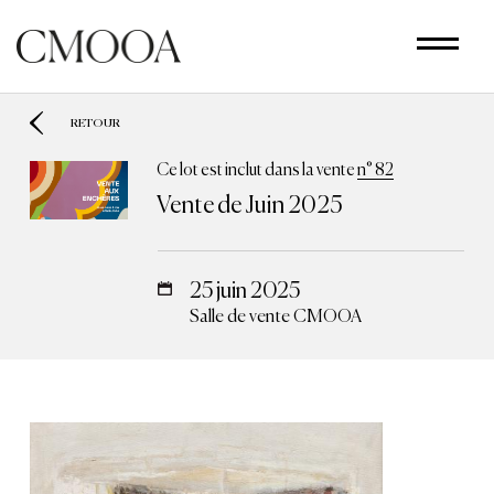
Aller
au
contenu
principal
RETOUR
Ce lot est inclut dans la vente
n° 82
Vente de Juin 2025
25 juin 2025
Salle de vente CMOOA