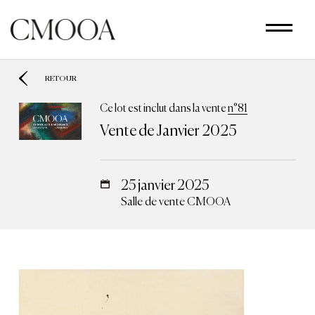
Aller
au
contenu
principal
RETOUR
Ce lot est inclut dans la vente
n°81
Vente de Janvier 2025
25 janvier 2025
Salle de vente CMOOA