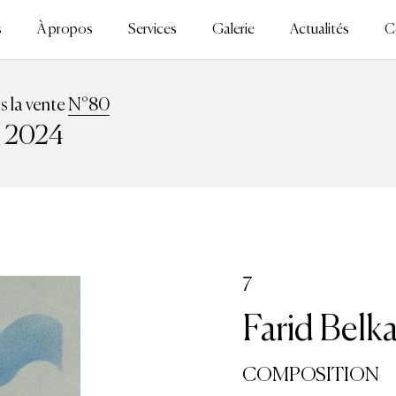
s
À propos
Services
Galerie
Actualités
C
ns la vente
N°80
n 2024
7
Farid Belk
COMPOSITION