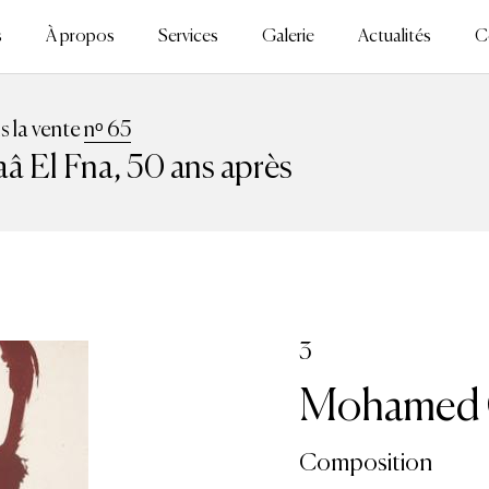
s
À propos
Services
Galerie
Actualités
C
ns la vente
nᵒ 65
â El Fna, 50 ans après
3
Mohamed 
Composition