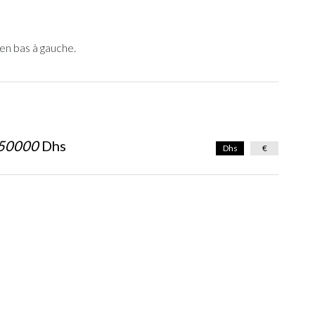
en bas à gauche.
50000
Dhs
Dhs
€