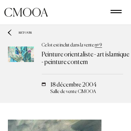
Aller
au
contenu
principal
RETOUR
Ce lot est inclut dans la vente
nᵒ 9
Peinture orientaliste - art islamique
- peinture contem
18 décembre 2004
Salle de vente CMOOA