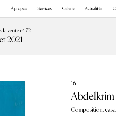
s
À propos
Services
Galerie
Actualités
C
ns la vente
nᵒ 72
let 2021
16
Abdelkrim 
Composition, casa