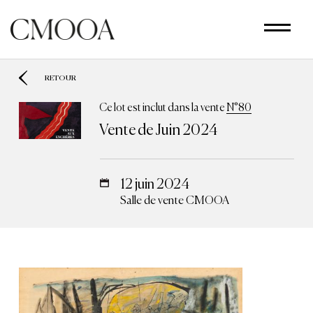
Aller
au
contenu
principal
RETOUR
Ce lot est inclut dans la vente
N°80
Vente de Juin 2024
12 juin 2024
Salle de vente CMOOA