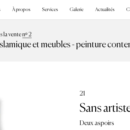
s
À propos
Services
Galerie
Actualités
C
ns la vente
nᵒ 2
islamique et meubles - peinture cont
21
Sans artist
Deux aspoirs