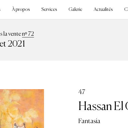
s
À propos
Services
Galerie
Actualités
C
ns la vente
nᵒ 72
let 2021
47
Hassan El 
Fantasia