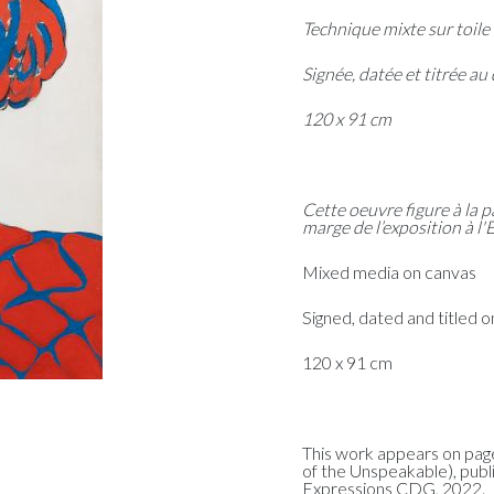
Technique mixte sur toile
Signée, datée et titrée au
120 x 91 cm
Cette oeuvre figure à la p
marge de l’exposition à l
Mixed media on canvas
Signed, dated and titled 
120 x 91 cm
This work appears on page
of the Unspeakable), publi
Expressions CDG, 2022.