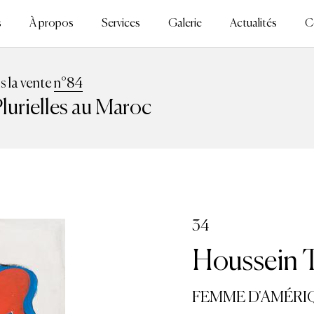
s
À propos
Services
Galerie
Actualités
C
ns la vente
n°84
lurielles au Maroc
34
Houssein T
FEMME D'AMÉRIQ