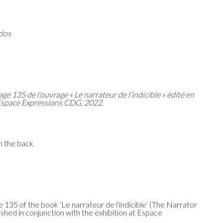
 dos
age 135 de l’ouvrage « Le narrateur de l’indicible » édité en
'Espace Expressions CDG, 2022.
on the back
 135 of the book ‘Le narrateur de l'indicible’ (The Narrator
shed in conjunction with the exhibition at Espace